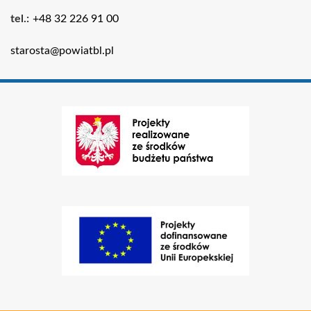
Kontakt
tel.
+48 32 226 91 00
e-
starosta@powiatbl.pl
mail