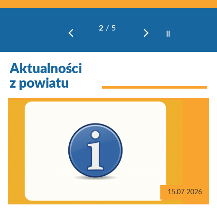
2
/5
pauza
Aktualności
z powiatu
15.07 2026