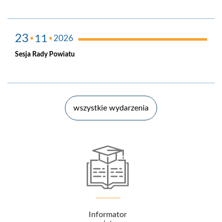
23
11
2026
Sesja Rady Powiatu
Urząd
wszystkie wydarzenia
ia wersja strony
Portal Interesanta
Katalog e-usług
Ważne
Informacje
atalog e-usług
Informator
Portal oświatow