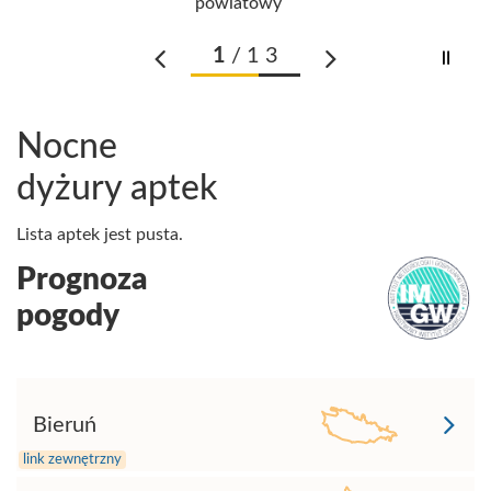
powiatowy
poprzednie
następne
1
/13
pau
Nocne
dyżury aptek
Lista aptek jest pusta.
Prognoza
pogody
Bieruń