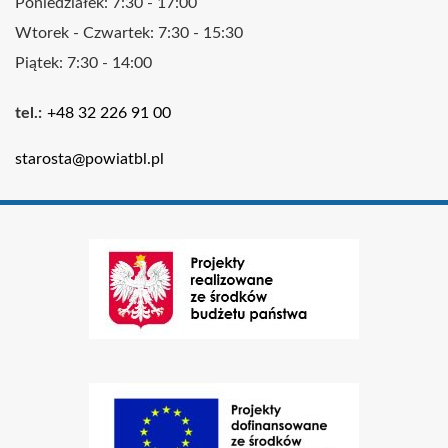
Poniedziałek: 7:30 - 17:00
Wtorek - Czwartek: 7:30 - 15:30
Piątek: 7:30 - 14:00
Kontakt
tel.
+48 32 226 91 00
e-
starosta@powiatbl.pl
mail