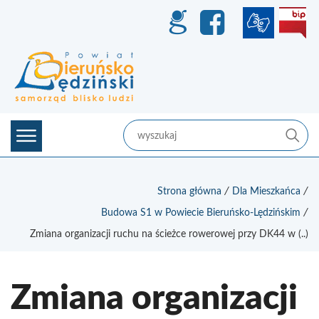
GEO-I
Face
szukaj
sz
/
/
Strona główna
Dla Mieszkańca
/
Budowa S1 w Powiecie Bieruńsko-Lędzińskim
Zmiana organizacji ruchu na ścieżce rowerowej przy DK44 w (..)
Zmiana organizacji