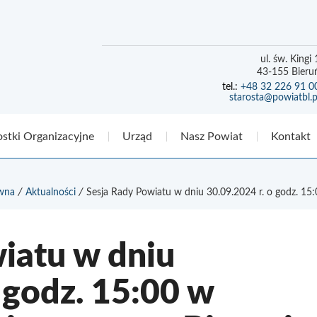
ul. św. Kingi 
43-155 Bieru
+48 32 226 91 0
starosta@powiatbl.p
stki Organizacyjne
Urząd
Nasz Powiat
Kontakt
/
/
ówna
Aktualności
Sesja Rady Powiatu w dniu 30.09.2024 r. o godz. 15:0
iatu w dniu
 godz. 15:00 w