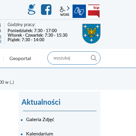
GEO-INFO
Facebook
wcag2.1
BIP
Godziny pracy:
1
ń
Poniedziałek: 7:30 - 17:00
Wtorek - Czwartek: 7:30 - 15:30
0
Piątek: 7:30 - 14:00
l
szukaj
szukaj
Geoportal
0 w (..)
Aktualności
Galeria Zdjęć
Kalendarium